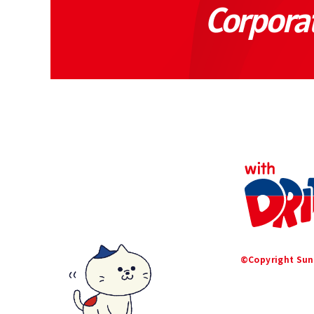
Corpora
©Copyright Sunv